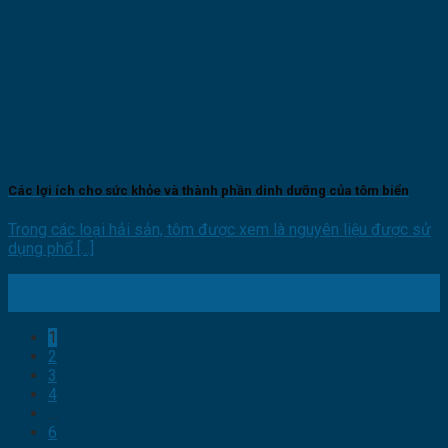
Các lợi ích cho sức khỏe và thành phần dinh dưỡng của tôm biển
Trong các loại hải sản, tôm được xem là nguyên liệu được sử
dụng phổ [...]
29
Th10
1
2
3
4
…
6