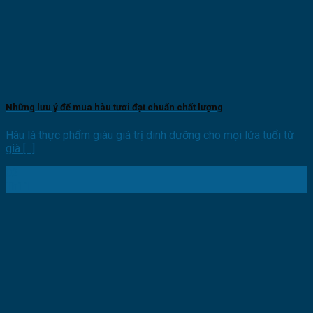
Những lưu ý để mua hàu tươi đạt chuẩn chất lượng
Hàu là thực phẩm giàu giá trị dinh dưỡng cho mọi lứa tuổi từ
già [...]
02
Th11