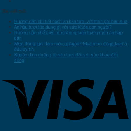
Bài viết mới
Hướng dẫn chi tiết cách ăn hàu tươi với món gỏi hàu sữa
Ăn hàu tươi tác dụng gì với sức khỏe con người?
Hướng dẫn chế biến mực đông lạnh thành món ăn hấp
dẫn
Mực đông lạnh làm món gì ngon? Mua mực đông lạnh ở
đâu uy tín
Nguồn dinh dưỡng từ hàu tươi đối với sức khỏe đời
sống