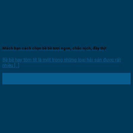
Mách bạn cách chọn bề bề tươi ngon, chắc nịch, đầy thịt
Bề bề hay tôm tít là một trong những loại hải sản được rất
nhiều [...]
30
Th10