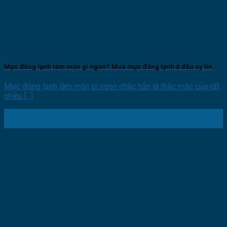
Mực đông lạnh làm món gì ngon? Mua mực đông lạnh ở đâu uy tín
Mực đông lạnh làm món gì ngon chắc hẳn là thắc mắc của rất
nhiều [...]
04
Th11